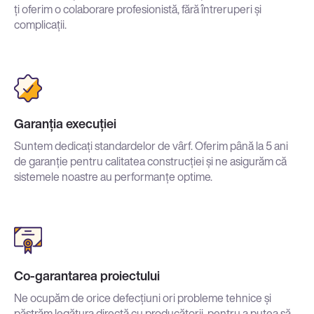
ți oferim o colaborare profesionistă, fără întreruperi și
complicații.
Garanția execuției
Suntem dedicați standardelor de vârf. Oferim până la 5 ani
de garanție pentru calitatea construcției și ne asigurăm că
sistemele noastre au performanțe optime.
Co-garantarea proiectului
Ne ocupăm de orice defecțiuni ori probleme tehnice și
păstrăm legătura directă cu producătorii, pentru a putea să