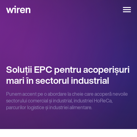
Soluții EPC pentru acoperișuri
mari în sectorul industrial
Punem accent pe o abordare la cheie care acoperă nevoile
sectorului comercial și industrial, industriei HoReCa,
parcurilor logistice și industriei alimentare.