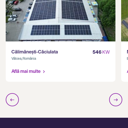
Călimănești-Căciulata
546
KW
Vâlcea, România
Află mai multe