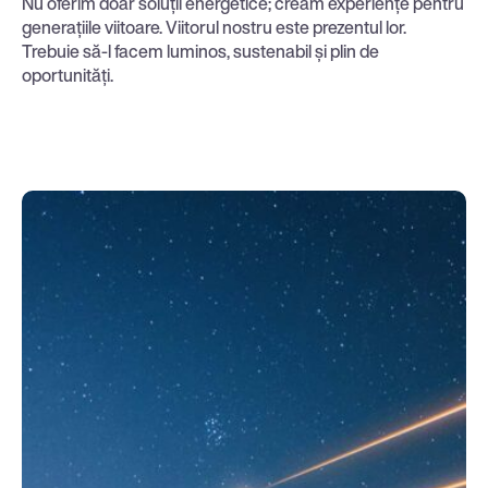
Nu oferim doar soluții energetice; creăm experiențe pentru
generațiile viitoare. Viitorul nostru este prezentul lor.
Trebuie să-l facem luminos, sustenabil și plin de
oportunități.