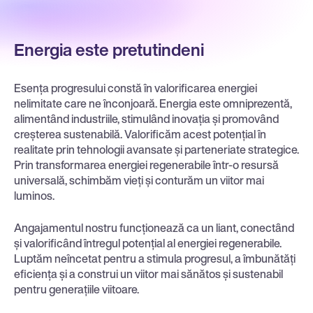
Energia este pretutindeni
Esența progresului constă în valorificarea energiei
nelimitate care ne înconjoară. Energia este omniprezentă,
alimentând industriile, stimulând inovația și promovând
creșterea sustenabilă. Valorificăm acest potențial în
realitate prin tehnologii avansate și parteneriate strategice.
Prin transformarea energiei regenerabile într-o resursă
universală, schimbăm vieți și conturăm un viitor mai
luminos.
Angajamentul nostru funcționează ca un liant, conectând
și valorificând întregul potențial al energiei regenerabile.
Luptăm neîncetat pentru a stimula progresul, a îmbunătăți
eficiența și a construi un viitor mai sănătos și sustenabil
pentru generațiile viitoare.