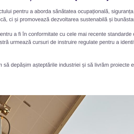
ctului pentru a aborda sănătatea ocupațională, siguranța,
ncă, ci și promovează dezvoltarea sustenabilă și bunăsta
tru a fi în conformitate cu cele mai recente standarde din
tră urmează cursuri de instruire regulate pentru a identif
ă depășim așteptările industriei și să livrăm proiecte efi