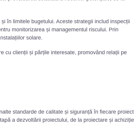
i în limitele bugetului. Aceste strategii includ inspecții
pentru monitorizarea și managementul riscului. Prin
stalațiilor solare.
cu clienții și părțile interesate, promovând relații pe
lte standarde de calitate și siguranță în fiecare proiect
pă a dezvoltării proiectului, de la proiectare și achiziție