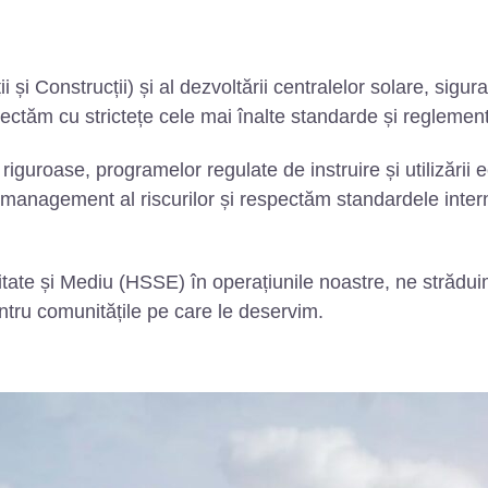
i și Construcții) și al dezvoltării centralelor solare, sigu
spectăm cu strictețe cele mai înalte standarde și reglement
iguroase, programelor regulate de instruire și utilizării 
management al riscurilor și respectăm standardele interna
itate și Mediu (HSSE) în operațiunile noastre, ne străduim
entru comunitățile pe care le deservim.