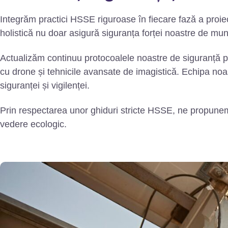
Integrăm practici HSSE riguroase în fiecare fază a proie
holistică nu doar asigură siguranța forței noastre de mu
Actualizăm continuu protocoalele noastre de siguranță pen
cu drone și tehnicile avansate de imagistică. Echipa noas
siguranței și vigilenței.
Prin respectarea unor ghiduri stricte HSSE, ne propunem s
vedere ecologic.