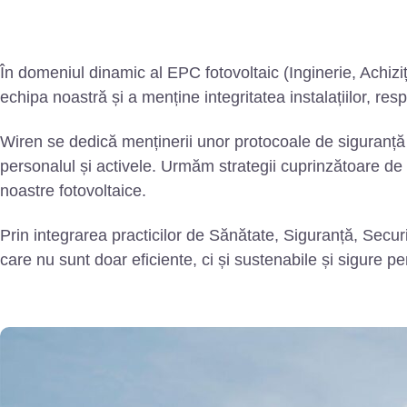
În domeniul dinamic al EPC fotovoltaic (Inginerie, Achiziți
echipa noastră și a menține integritatea instalațiilor, re
Wiren se dedică menținerii unor protocoale de siguranță r
personalul și activele. Urmăm strategii cuprinzătoare de 
noastre fotovoltaice.
Prin integrarea practicilor de Sănătate, Siguranță, Secur
care nu sunt doar eficiente, ci și sustenabile și sigure p