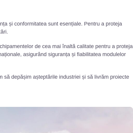
ranța și conformitatea sunt esențiale. Pentru a proteja
ări.
echipamentelor de cea mai înaltă calitate pentru a proteja
ționale, asigurând siguranța și fiabilitatea modulelor
 să depășim așteptările industriei și să livrăm proiecte