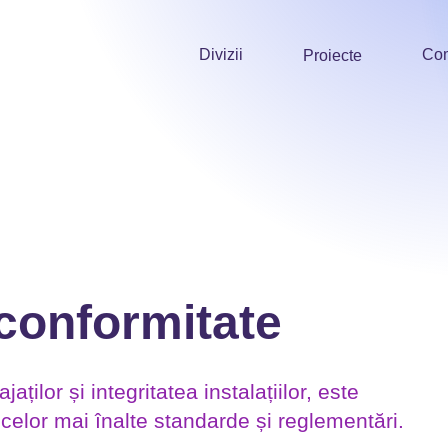
Divizii
Co
Proiecte
 conformitate
ților și integritatea instalațiilor, este
celor mai înalte standarde și reglementări.