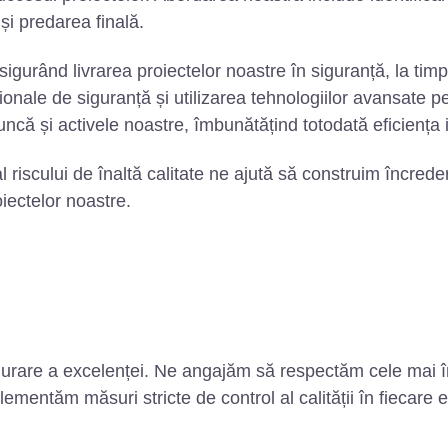
și predarea finală.
gurând livrarea proiectelor noastre în siguranță, la timp ș
ionale de siguranță și utilizarea tehnologiilor avansate 
că și activele noastre, îmbunătățind totodată eficiența in
scului de înaltă calitate ne ajută să construim încredere 
iectelor noastre.
igurare a excelenței. Ne angajăm să respectăm cele mai îna
entăm măsuri stricte de control al calității în fiecare eta