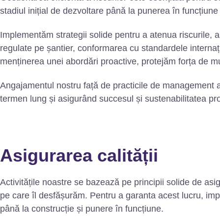
stadiul inițial de dezvoltare până la punerea în funcțiune 
Implementăm strategii solide pentru a atenua riscurile, asi
regulate pe șantier, conformarea cu standardele internaț
menținerea unei abordări proactive, protejăm forța de mun
Angajamentul nostru față de practicile de management al ri
termen lung și asigurând succesul și sustenabilitatea pro
Asigurarea calității
Activitățile noastre se bazează pe principii solide de as
pe care îl desfășurăm. Pentru a garanta acest lucru, implem
până la construcție și punere în funcțiune.