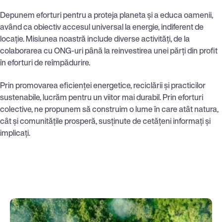
Depunem eforturi pentru a proteja planeta și a educa oamenii,
având ca obiectiv accesul universal la energie, indiferent de
locație. Misiunea noastră include diverse activități, de la
colaborarea cu ONG-uri până la reinvestirea unei părți din profit
în eforturi de reîmpădurire.
Prin promovarea eficienței energetice, reciclării și practicilor
sustenabile, lucrăm pentru un viitor mai durabil. Prin eforturi
colective, ne propunem să construim o lume în care atât natura,
cât și comunitățile prosperă, susținute de cetățeni informați și
implicați.