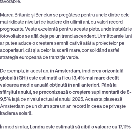
favorabile.
Marea Britanie și Benelux se pregătesc pentru unele dintre cele
mai ridicate niveluri de iradiere din ultimii ani, cu valori record
prognozate. Veste excelentă pentru aceste piețe, unde instalările
fotovoltaice se află deja pe un trend ascendent. Următoarele luni
ar putea aduce o creștere semnificativă atât a proiectelor pe
acoperișuri, cât și a celor la scară mare, consolidând astfel
strategia europeană de tranziție verde.
De exemplu, în acest an,
în Amsterdam, iradierea orizontală
globală (GHI) este estimată a fi cu 13,4% mai mare decât
valoarea medie anuală obținută în anii anteriori. Până la
sfârșitul anului, se preconizează o creștere suplimentară de 8-
9,5%
față de nivelul actual al anului 2025. Aceasta plasează
Amsterdam pe un drum spre un an record în ceea ce privește
iradierea solară.
În mod similar,
Londra este estimată să aibă o valoare cu 17,11%