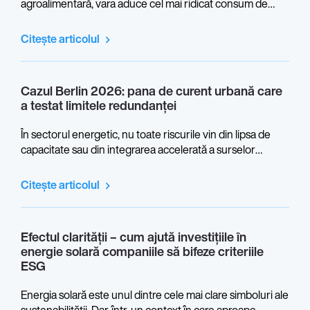
agroalimentară, vara aduce cel mai ridicat consum de
energie al anului. Este și perioada în care devin vizibile
limitele unui sistem fotovoltaic proiectat fără a lua în calcul
Citește articolul
efectele temperaturilor ridicate.
Cazul Berlin 2026: pana de curent urbană care
a testat limitele redundanței
În sectorul energetic, nu toate riscurile vin din lipsa de
capacitate sau din integrarea accelerată a surselor
regenerabile. Unele vin din arhitectura fizică a rețelelor,
din decizii de proiectare și din puncte critice care rămân
Citește articolul
invizibile până când sunt puse sub presiune.
Efectul clarității – cum ajută investițiile în
energie solară companiile să bifeze criteriile
ESG
Energia solară este unul dintre cele mai clare simboluri ale
sustenabilității. Dar, într-un context în care aproape