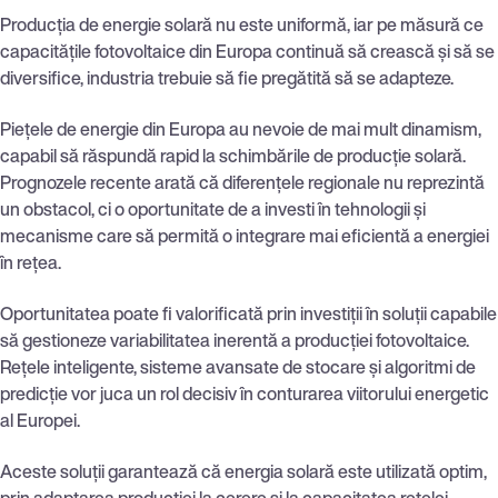
Producția de energie solară nu este uniformă, iar pe măsură ce
capacitățile fotovoltaice din Europa continuă să crească și să se
diversifice, industria trebuie să fie pregătită să se adapteze.
Piețele de energie din Europa au nevoie de mai mult dinamism,
capabil să răspundă rapid la schimbările de producție solară.
Prognozele recente arată că diferențele regionale nu reprezintă
un obstacol, ci o oportunitate de a investi în tehnologii și
mecanisme care să permită o integrare mai eficientă a energiei
în rețea.
Oportunitatea poate fi valorificată prin investiții în soluții capabile
să gestioneze variabilitatea inerentă a producției fotovoltaice.
Rețele inteligente, sisteme avansate de stocare și algoritmi de
predicție vor juca un rol decisiv în conturarea viitorului energetic
al Europei.
Aceste soluții garantează că energia solară este utilizată optim,
prin adaptarea producției la cerere și la capacitatea rețelei.