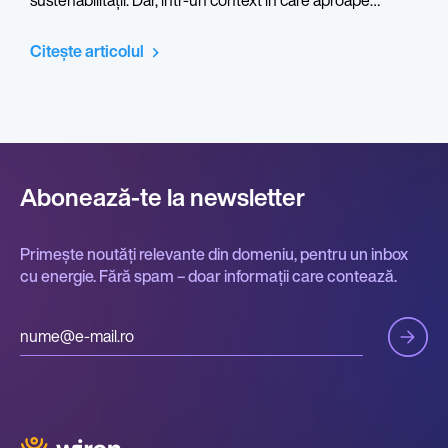
fiecare companie se declară „verde”, diferența nu o mai
face promisiunea, ci dovada. Raportarea ESG a devenit
Citește articolul
limbajul prin care o organizație își exprimă
responsabilitatea.
Abonează-te la newsletter
Primește noutăți relevante din domeniu, pentru un inbox
cu energie. Fără spam – doar informații care contează.